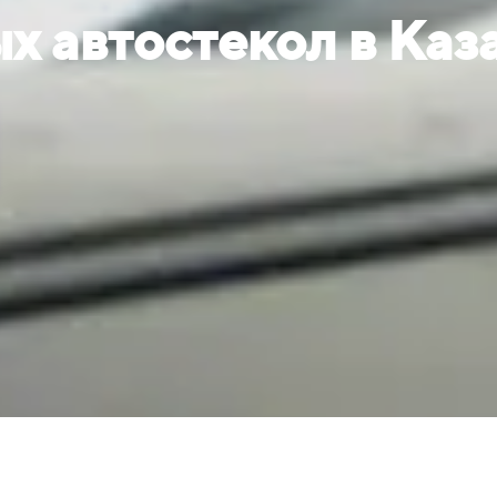
х автостекол в Каз