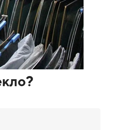
екло?