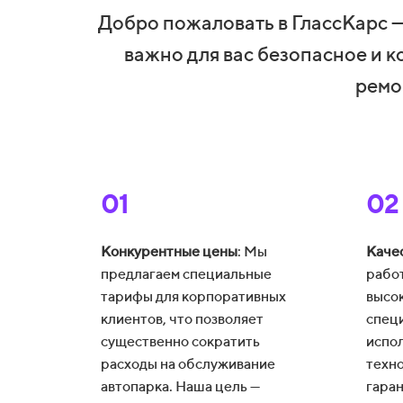
Добро пожаловать в ГлассКарс —
важно для вас безопасное и 
ремо
01
02
Конкурентные цены
: Мы
Каче
предлагаем специальные
рабо
тарифы для корпоративных
высо
клиентов, что позволяет
спец
существенно сократить
испо
расходы на обслуживание
техн
автопарка. Наша цель —
гара